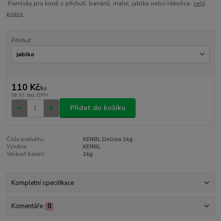
Pamlsky pro koně s příchutí, banánů, malin, jablka nebo lékořice.
celý
popis
Příchuť
110 Kč
/
ks
98 Kč
bez DPH
Přidat do košíku
Číslo produktu:
KERBL Delizia 1kg
Výrobce:
KERBL
Velikost balení:
1kg
Kompletní specifikace
Komentáře
0