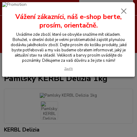
0
ks
CZK
+420 605 255 500
za
0 Kč
Vážení zákazníci, náš e-shop berte,
prosím, orientačně.
Menu
Uvádíme zde zboží, které se obvykle snažíme mít skladem.
Bohužel, v dnešní době je velmi problematické zajistit plynulou
Hledat
dodávku jakéhokoliv zboží. Dejte prosím do košíku produkty, jaké
byste potřebovali a my vás budeme obratem informovat, jaký je
aktuální stav na skladě. Velikosti a barvy prosím uvádějte do
Úvod
Vitamíny a krmiva pro koně
Pamlsky a lizy
Pamlsky KERBL
poznámky. Děkujeme za vaši důvěru a že jste s námi!
Delizia 1kg
Zavřít
Pamlsky KERBL Delizia 1kg
KERBL Delizia