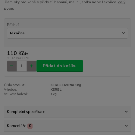
Pamlsky pro koně s příchutí, banánů, malin, jablka nebo lékořice.
celý
popis
Příchuť
110 Kč
/
ks
98 Kč
bez DPH
Přidat do košíku
Číslo produktu:
KERBL Delizia 1kg
Výrobce:
KERBL
Velikost balení:
1kg
Kompletní specifikace
Komentáře
0