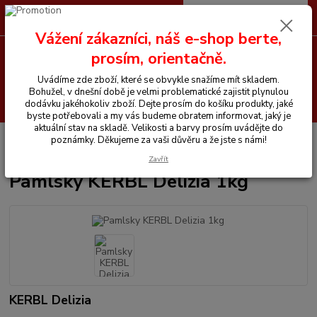
0
ks
CZK
+420 605 255 500
za
0 Kč
Vážení zákazníci, náš e-shop berte,
prosím, orientačně.
Menu
Uvádíme zde zboží, které se obvykle snažíme mít skladem.
Bohužel, v dnešní době je velmi problematické zajistit plynulou
Hledat
dodávku jakéhokoliv zboží. Dejte prosím do košíku produkty, jaké
byste potřebovali a my vás budeme obratem informovat, jaký je
aktuální stav na skladě. Velikosti a barvy prosím uvádějte do
Úvod
Vitamíny a krmiva pro koně
Pamlsky a lizy
Pamlsky KERBL
poznámky. Děkujeme za vaši důvěru a že jste s námi!
Delizia 1kg
Zavřít
Pamlsky KERBL Delizia 1kg
KERBL Delizia