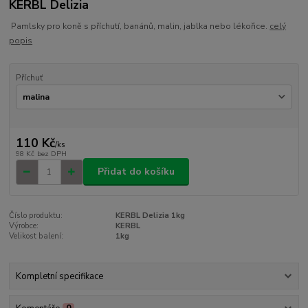
KERBL Delizia
Pamlsky pro koně s příchutí, banánů, malin, jablka nebo lékořice.
celý
popis
Příchuť
110 Kč
/
ks
98 Kč
bez DPH
Přidat do košíku
Číslo produktu:
KERBL Delizia 1kg
Výrobce:
KERBL
Velikost balení:
1kg
Kompletní specifikace