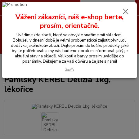
0
ks
CZK
+420 605 255 500
za
0 Kč
Vážení zákazníci, náš e-shop berte,
prosím, orientačně.
Menu
Uvádíme zde zboží, které se obvykle snažíme mít skladem.
Bohužel, v dnešní době je velmi problematické zajistit plynulou
Hledat
dodávku jakéhokoliv zboží. Dejte prosím do košíku produkty, jaké
byste potřebovali a my vás budeme obratem informovat, jaký je
aktuální stav na skladě. Velikosti a barvy prosím uvádějte do
Úvod
Vitamíny a krmiva pro koně
Pamlsky a lizy
Pamlsky KERBL
poznámky. Děkujeme za vaši důvěru a že jste s námi!
Delizia 1kg, lékořice
Zavřít
Pamlsky KERBL Delizia 1kg,
lékořice