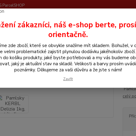
S ParcelSHOP
Nevíte
žení zákazníci, náš e-shop berte, pros
Hledat
+420
orientačně.
me zde zboží, které se obvykle snažíme mít skladem. Bohužel, v 
itamíny a krmiva pro koně
Pamlsky a lizy
Pamlsky KERBL Delizia 1kg
e velmi problematické zajistit plynulou dodávku jakéhokoliv zboží
m do košíku produkty, jaké byste potřebovali a my vás budeme o
sky KERBL Delizia 1kg, lékořice
ovat, jaký je aktuální stav na skladě. Velikosti a barvy prosím uvád
poznámky. Děkujeme za vaši důvěru a že jste s námi!
KERB
Zavřít
Pamlsk
celý p
Pří