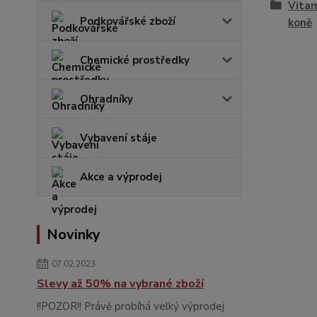
Vitam
Podkovářské zboží
koně
Chemické prostředky
Ohradníky
Vybavení stáje
Akce a výprodej
Novinky
07.02.2023
Slevy až 50% na vybrané zboží
!!POZOR!! Právě probíhá velký výprodej