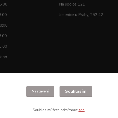
6:00
Na spojce 121
8:00
Jesenice u Prahy, 252 42
8:00
8:00
6:00
řeno
Souhlasím
Nastavení
Souhlas můžete odmítnout
zde
.