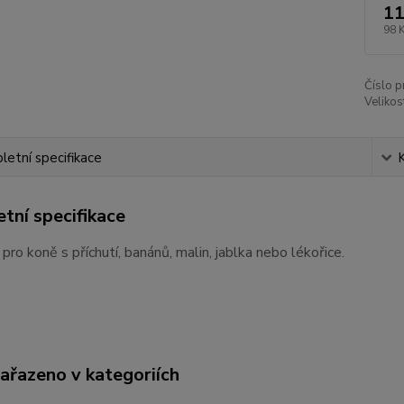
11
98 
Číslo p
Velikos
etní specifikace
tní specifikace
ro koně s příchutí, banánů, malin, jablka nebo lékořice.
zařazeno v kategoriích