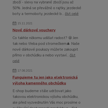
zboží - slevy na vybrané zboží jsou až
50%. Jedná se převážně o rajtky, jezdecké
boty a termoboty, jezdecké b...
číst celé
15.11.2021
Nové dárkové vouchery
Co takhle někomu udělat radost? 🤩 Jen
tak nebo třeba pod stromečkem🎄 Naše
nové dárkové poukazy můžete zakoupit
přímo v obchůdku a nebo vystaví...
číst
celé
17.06.2021
Fungujeme tu jen jako elektronická
výloha kamenného obchůdku
E-shop budeme stále udržovat jako
takovou elektronickou výlohu obchůdku,
ale před vyzvednutím Vás moc prosíme o