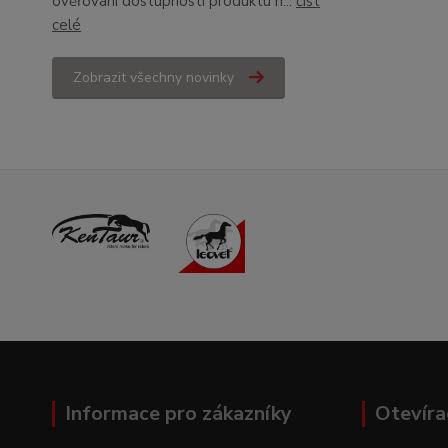
ověřování dostupnosti produktu n...
číst
celé
Zobrazit všechny novinky
Informace pro zákazníky
Otevíra