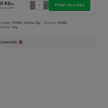
0 Kč
/
ks
Přidat do košíku
Kč
bez DPH
roduktu:
KERBL Delizia 1kg
Výrobce:
KERBL
t balení:
1kg
Komentáře
0