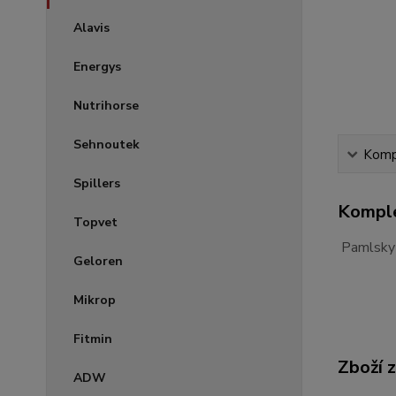
Alavis
Energys
Nutrihorse
Sehnoutek
Kompl
Spillers
Komple
Topvet
Pamlsky p
Geloren
Mikrop
Fitmin
Zboží 
ADW