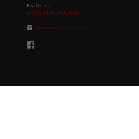
Eva Ozanne
+420 605 255 500
eva.ozanne@seznam.cz
Vytvořeno na
Eshop-rychle.cz