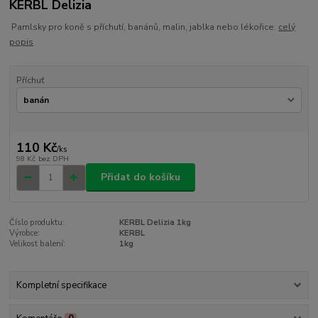
KERBL Delizia
Pamlsky pro koně s příchutí, banánů, malin, jablka nebo lékořice.
celý
popis
Příchuť
110 Kč
/
ks
98 Kč
bez DPH
Přidat do košíku
Číslo produktu:
KERBL Delizia 1kg
Výrobce:
KERBL
Velikost balení:
1kg
Kompletní specifikace