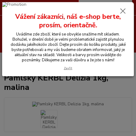
0
ks
CZK
+420 605 255 500
za
0 Kč
Vážení zákazníci, náš e-shop berte,
prosím, orientačně.
Menu
Uvádíme zde zboží, které se obvykle snažíme mít skladem.
Bohužel, v dnešní době je velmi problematické zajistit plynulou
Hledat
dodávku jakéhokoliv zboží. Dejte prosím do košíku produkty, jaké
byste potřebovali a my vás budeme obratem informovat, jaký je
aktuální stav na skladě. Velikosti a barvy prosím uvádějte do
Úvod
Vitamíny a krmiva pro koně
Pamlsky a lizy
Pamlsky KERBL
poznámky. Děkujeme za vaši důvěru a že jste s námi!
Delizia 1kg, malina
Zavřít
Pamlsky KERBL Delizia 1kg,
malina