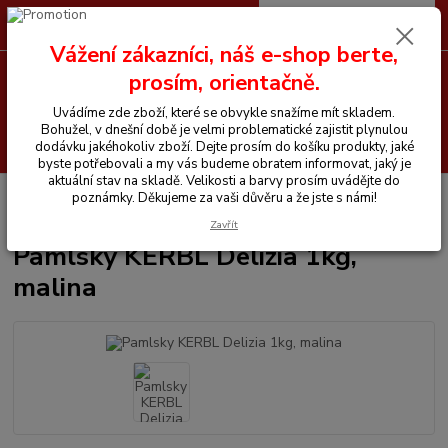
0
ks
CZK
+420 605 255 500
za
0 Kč
Vážení zákazníci, náš e-shop berte,
prosím, orientačně.
Menu
Uvádíme zde zboží, které se obvykle snažíme mít skladem.
Bohužel, v dnešní době je velmi problematické zajistit plynulou
Hledat
dodávku jakéhokoliv zboží. Dejte prosím do košíku produkty, jaké
byste potřebovali a my vás budeme obratem informovat, jaký je
aktuální stav na skladě. Velikosti a barvy prosím uvádějte do
Úvod
Vitamíny a krmiva pro koně
Pamlsky a lizy
Pamlsky KERBL
poznámky. Děkujeme za vaši důvěru a že jste s námi!
Delizia 1kg, malina
Zavřít
Pamlsky KERBL Delizia 1kg,
malina