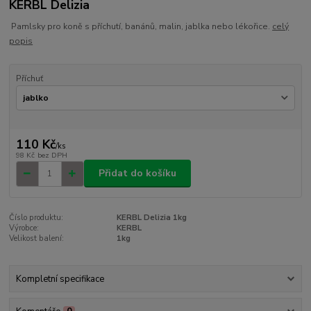
KERBL Delizia
Pamlsky pro koně s příchutí, banánů, malin, jablka nebo lékořice.
celý
popis
Příchuť
110 Kč
/
ks
98 Kč
bez DPH
Přidat do košíku
Číslo produktu:
KERBL Delizia 1kg
Výrobce:
KERBL
Velikost balení:
1kg
Kompletní specifikace