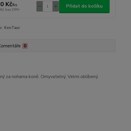
0 Kč
/
ks
Přidat do košíku
 Kč
bez DPH
e:
KenTaur
Komentáře
0
aný za nohama koně. Omyvatelný. Velmi oblíbený.