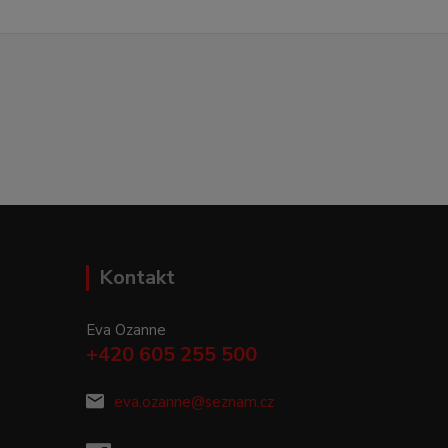
Kontakt
Eva Ozanne
+420 605 255 500
eva.ozanne@seznam.cz