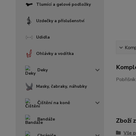
Tlumící a gelové podložky
Uzdečky a příslušenství
Udidla
Kompl
Ohlávky a vodítka
Komple
Deky
Pobřišník
Masky, čabraky, náhubky
Čištění na koně
Bandáže
Zboží 
Vše p
Chrániče