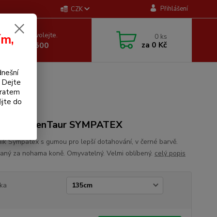
Přihlášení
CZK
 si rady? Zavolejte.
ím,
0
ks
za
0 Kč
 605 255 500
dnešní
. Dejte
bratem
ějte do
řišník KenTaur SYMPATEX
ník Sympatex s gumou pro lepší dotahování, v černé barvě.
aný za nohama koně. Omyvatelný. Velmi oblíbený.
celý popis
ka