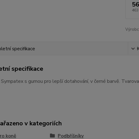
56
463
Výrobc
etní specifikace
tní specifikace
 Sympatex s gumou pro lepší dotahování, v černé barvě. Tvarov
zařazeno v kategoriích
ro koně
Podbříšníky