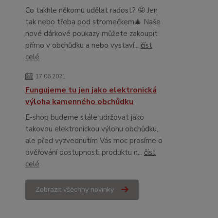
Co takhle někomu udělat radost? 🤩 Jen
tak nebo třeba pod stromečkem🎄 Naše
nové dárkové poukazy můžete zakoupit
přímo v obchůdku a nebo vystaví...
číst
celé
17.06.2021
Fungujeme tu jen jako elektronická
výloha kamenného obchůdku
E-shop budeme stále udržovat jako
takovou elektronickou výlohu obchůdku,
ale před vyzvednutím Vás moc prosíme o
ověřování dostupnosti produktu n...
číst
celé
Zobrazit všechny novinky