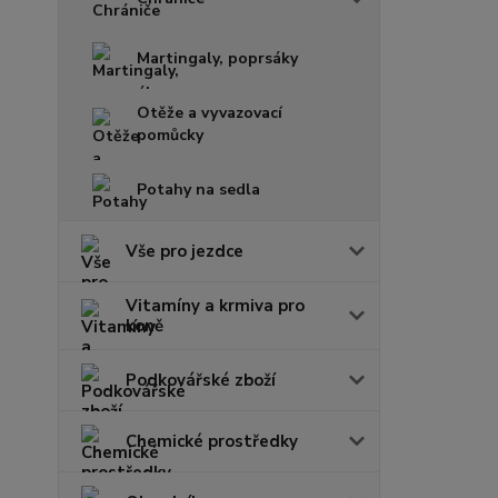
Martingaly, poprsáky
Otěže a vyvazovací
pomůcky
Potahy na sedla
Vše pro jezdce
Vitamíny a krmiva pro
koně
Podkovářské zboží
Chemické prostředky