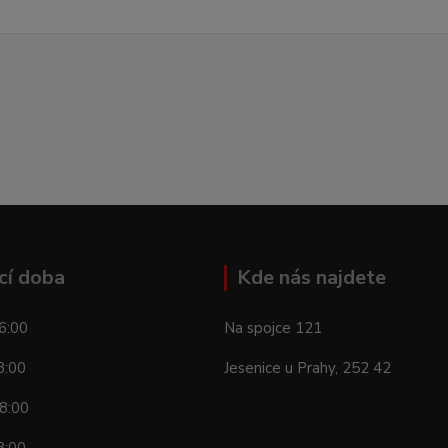
cí doba
Kde nás najdete
6:00
Na spojce 121
8:00
Jesenice u Prahy, 252 42
8:00