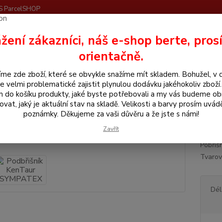
S ParcelSHOP
Nevíte
žení zákazníci, náš e-shop berte, pros
Hledat
+420
orientačně.
me zde zboží, které se obvykle snažíme mít skladem. Bohužel, v 
še pro koně
Podbříšníky
Podbřišník KenTaur SYMPATEX
e velmi problematické zajistit plynulou dodávku jakéhokoliv zboží
m do košíku produkty, jaké byste potřebovali a my vás budeme o
řišník KenTaur SYMPATEX
ovat, jaký je aktuální stav na skladě. Velikosti a barvy prosím uvád
poznámky. Děkujeme za vaši důvěru a že jste s námi!
Podb
Zavřít
Pobřiš
Tvarov
Dél