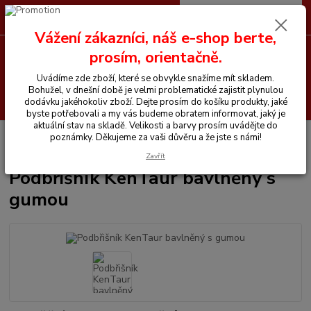
0
ks
CZK
+420 605 255 500
za
0 Kč
Vážení zákazníci, náš e-shop berte,
prosím, orientačně.
Menu
Uvádíme zde zboží, které se obvykle snažíme mít skladem.
Bohužel, v dnešní době je velmi problematické zajistit plynulou
Hledat
dodávku jakéhokoliv zboží. Dejte prosím do košíku produkty, jaké
byste potřebovali a my vás budeme obratem informovat, jaký je
aktuální stav na skladě. Velikosti a barvy prosím uvádějte do
Úvod
Vše pro koně
Podbříšníky
Podbřišník KenTaur bavlněný s
poznámky. Děkujeme za vaši důvěru a že jste s námi!
gumou
Zavřít
Podbřišník KenTaur bavlněný s
gumou