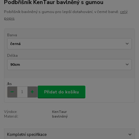
Podbřišník KenTaur bavlněný s gumou
Pobřišník bavlněný s gumou pro lepší dotahování, v černé barvě.
celý
popis
Barva
Délka
/
ks
Přidat do košíku
Výrobce:
KenTaur
Materiál:
bavlněný
Kompletní specifikace