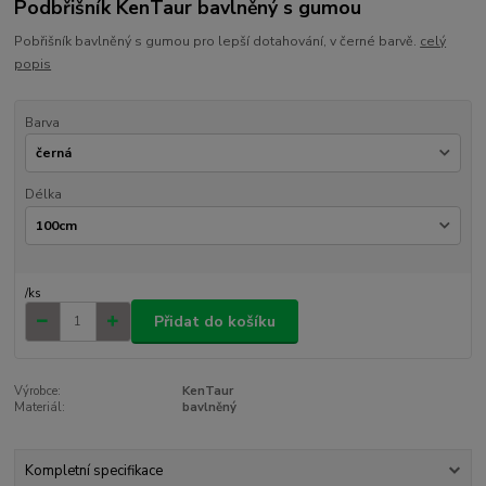
Podbřišník KenTaur bavlněný s gumou
Pobřišník bavlněný s gumou pro lepší dotahování, v černé barvě.
celý
popis
Barva
Délka
/
ks
Přidat do košíku
Výrobce:
KenTaur
Materiál:
bavlněný
Kompletní specifikace