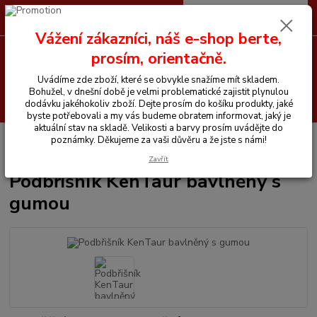
0
ks
CZK
+420 605 255 500
za
0 Kč
Vážení zákazníci, náš e-shop berte,
prosím, orientačně.
Menu
Uvádíme zde zboží, které se obvykle snažíme mít skladem.
Bohužel, v dnešní době je velmi problematické zajistit plynulou
Hledat
dodávku jakéhokoliv zboží. Dejte prosím do košíku produkty, jaké
byste potřebovali a my vás budeme obratem informovat, jaký je
aktuální stav na skladě. Velikosti a barvy prosím uvádějte do
Úvod
Vše pro koně
Podbříšníky
Podbřišník KenTaur bavlněný s
poznámky. Děkujeme za vaši důvěru a že jste s námi!
gumou
Zavřít
Podbřišník KenTaur bavlněný s
gumou