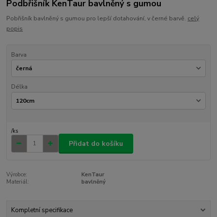
Podbřišník KenTaur bavlněný s gumou
Pobřišník bavlněný s gumou pro lepší dotahování, v černé barvě.
celý
popis
Barva
Délka
/
ks
Přidat do košíku
Výrobce:
KenTaur
Materiál:
bavlněný
Kompletní specifikace