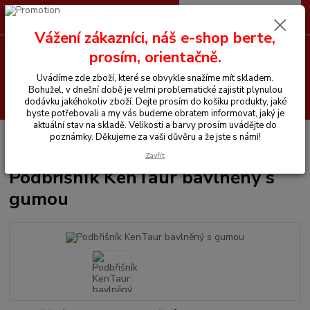
0
ks
CZK
+420 605 255 500
za
0 Kč
Vážení zákazníci, náš e-shop berte,
prosím, orientačně.
Menu
Uvádíme zde zboží, které se obvykle snažíme mít skladem.
Bohužel, v dnešní době je velmi problematické zajistit plynulou
Hledat
dodávku jakéhokoliv zboží. Dejte prosím do košíku produkty, jaké
byste potřebovali a my vás budeme obratem informovat, jaký je
aktuální stav na skladě. Velikosti a barvy prosím uvádějte do
Úvod
Vše pro koně
Podbříšníky
Podbřišník KenTaur bavlněný s
poznámky. Děkujeme za vaši důvěru a že jste s námi!
gumou
Zavřít
Podbřišník KenTaur bavlněný s
gumou