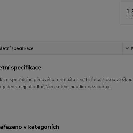
1 
1 1
etní specifikace
tní specifikace
ík ze
speciálního pěnového materiálu
s
vnitřní elastickou vložkou
ík jeden
z
nejpohodlnějších
na
trhu, neodírá, nezapařuje.
zařazeno v kategoriích