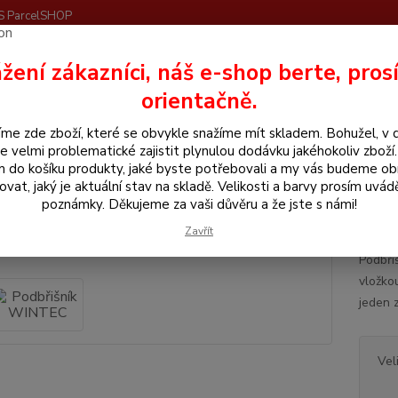
S ParcelSHOP
Nevíte
žení zákazníci, náš e-shop berte, pros
Hledat
+420
orientačně.
me zde zboží, které se obvykle snažíme mít skladem. Bohužel, v 
še pro koně
Podbříšníky
Podbřišník WINTEC
e velmi problematické zajistit plynulou dodávku jakéhokoliv zboží
m do košíku produkty, jaké byste potřebovali a my vás budeme o
řišník WINTEC
ovat, jaký je aktuální stav na skladě. Velikosti a barvy prosím uvád
poznámky. Děkujeme za vaši důvěru a že jste s námi!
Anat
Zavřít
Podbři
vložko
jeden 
Vel