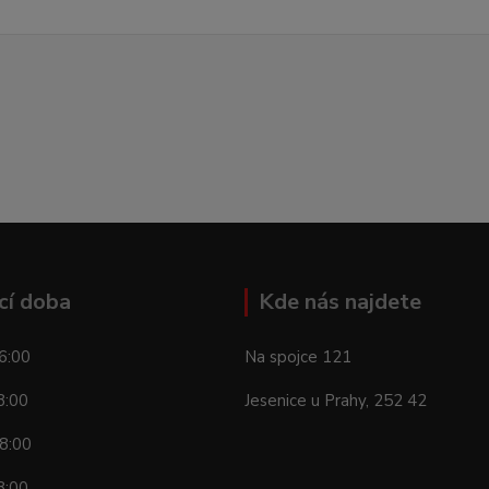
cí doba
Kde nás najdete
6:00
Na spojce 121
8:00
Jesenice u Prahy, 252 42
8:00
8:00