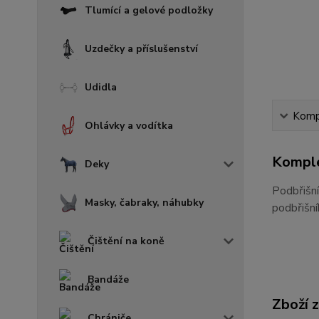
Tlumící a gelové podložky
Uzdečky a příslušenství
Udidla
Kompl
Ohlávky a vodítka
Komple
Deky
Podbřišn
Masky, čabraky, náhubky
podbřišn
Čištění na koně
Bandáže
Zboží 
Chrániče