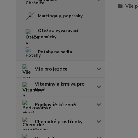
Vše p
Martingaly, poprsáky
Otěže a vyvazovací
pomůcky
Potahy na sedla
Vše pro jezdce
Vitamíny a krmiva pro
koně
Podkovářské zboží
Chemické prostředky