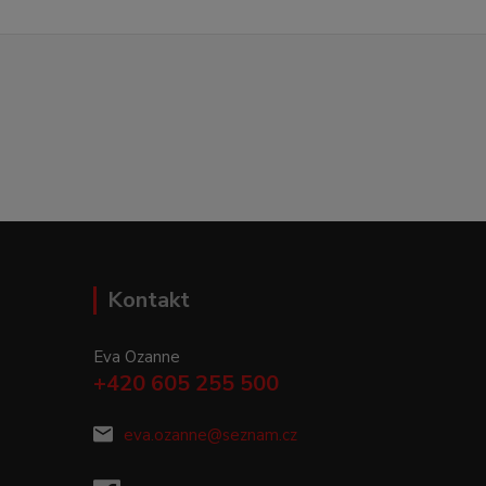
Kontakt
Eva Ozanne
+420 605 255 500
eva.ozanne@seznam.cz