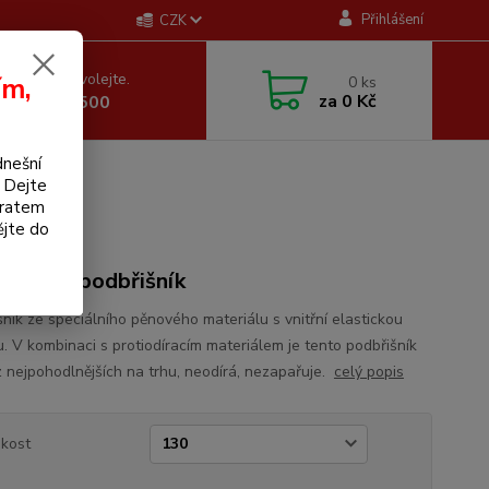
Přihlášení
CZK
 si rady? Zavolejte.
ím,
0
ks
za
0 Kč
 605 255 500
dnešní
. Dejte
bratem
ějte do
omický podbřišník
šník ze speciálního pěnového materiálu s vnitřní elastickou
u. V kombinaci s protiodíracím materiálem je tento podbřišník
z nejpohodlnějších na trhu, neodírá, nezapařuje.
celý popis
ikost