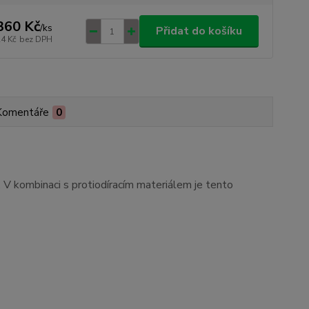
360 Kč
/
ks
Přidat do košíku
24 Kč
bez DPH
Komentáře
0
.
V
kombinaci
s
protiodíracím materiálem
je
tento