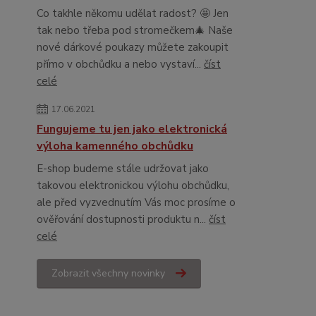
Co takhle někomu udělat radost? 🤩 Jen
tak nebo třeba pod stromečkem🎄 Naše
nové dárkové poukazy můžete zakoupit
přímo v obchůdku a nebo vystaví...
číst
celé
17.06.2021
Fungujeme tu jen jako elektronická
výloha kamenného obchůdku
E-shop budeme stále udržovat jako
takovou elektronickou výlohu obchůdku,
ale před vyzvednutím Vás moc prosíme o
ověřování dostupnosti produktu n...
číst
celé
Zobrazit všechny novinky