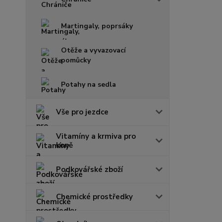
Martingaly, poprsáky
Otěže a vyvazovací
pomůcky
Potahy na sedla
Vše pro jezdce
Vitamíny a krmiva pro
koně
Podkovářské zboží
Chemické prostředky