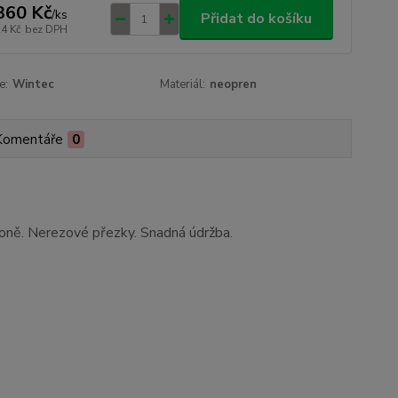
360 Kč
/
ks
Přidat do košíku
24 Kč
bez DPH
e:
Wintec
Materiál:
neopren
Komentáře
0
 koně. Nerezové přezky. Snadná údržba.