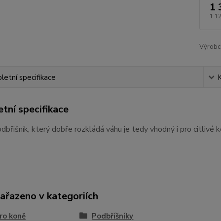
1 
1 1
Výrobc
etní specifikace
tní specifikace
břišník, který dobře rozkládá váhu je tedy vhodný i pro citlivé
zařazeno v kategoriích
ro koně
Podbříšníky