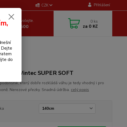
Přihlášení
CZK
 si rady? Zavolejte.
ím,
0
ks
za
0 Kč
 605 255 500
dnešní
. Dejte
bratem
ějte do
řišník Wintec SUPER SOFT
podbřišník, který dobře rozkládá váhu je tedy vhodný i pro
é koně. Nerezové přezky. Snadná údržba.
celý popis
ka