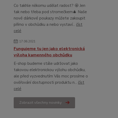
Co takhle někomu udělat radost? 🤩 Jen
tak nebo třeba pod stromečkem🎄 Naše
nové dárkové poukazy můžete zakoupit
přímo v obchůdku a nebo vystaví...
číst
celé
17.06.2021
Fungujeme tu jen jako elektronická
výloha kamenného obchůdku
E-shop budeme stále udržovat jako
takovou elektronickou výlohu obchůdku,
ale před vyzvednutím Vás moc prosíme o
ověřování dostupnosti produktu n...
číst
celé
Zobrazit všechny novinky