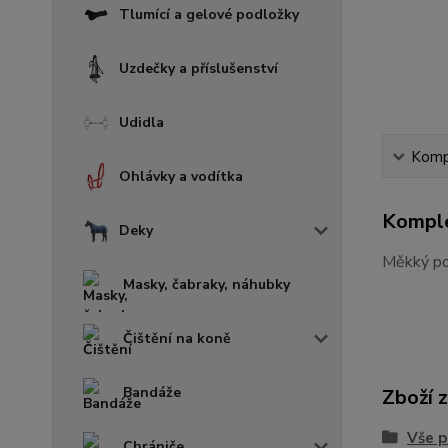
Tlumící a gelové podložky
Uzdečky a příslušenství
Udidla
Kompl
Ohlávky a vodítka
Komple
Deky
Měkký pod
Masky, čabraky, náhubky
Čištění na koně
Bandáže
Zboží 
Vše p
Chrániče