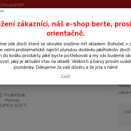
S ParcelSHOP
Nevíte
žení zákazníci, náš e-shop berte, pros
Hledat
+420
orientačně.
me zde zboží, které se obvykle snažíme mít skladem. Bohužel, v 
še pro koně
Podbříšníky
Podbřišník Wintec SUPER SOFT
e velmi problematické zajistit plynulou dodávku jakéhokoliv zboží
m do košíku produkty, jaké byste potřebovali a my vás budeme o
řišník Wintec SUPER SOFT
ovat, jaký je aktuální stav na skladě. Velikosti a barvy prosím uvád
poznámky. Děkujeme za vaši důvěru a že jste s námi!
Podb
Zavřít
Měkký 
citliv
Dél