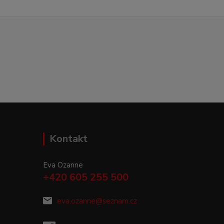
Kontakt
Eva Ozanne
+420 605 255 500
eva.ozanne@seznam.cz