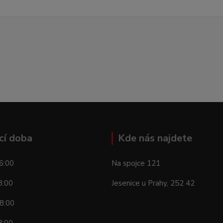
cí doba
Kde nás najdete
6:00
Na spojce 121
8:00
Jesenice u Prahy, 252 42
8:00