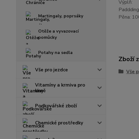
Výplň:
Paddding
Martingaly, poprsáky
Pěna: 10
Otěže a vyvazovací
pomůcky
Potahy na sedla
Zboží 
Vše pro jezdce
Vše p
Vitamíny a krmiva pro
koně
Podkovářské zboží
Chemické prostředky