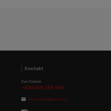
Kontakt
Eva Ozanne
+420 605 255 500
eva.ozanne@seznam.cz