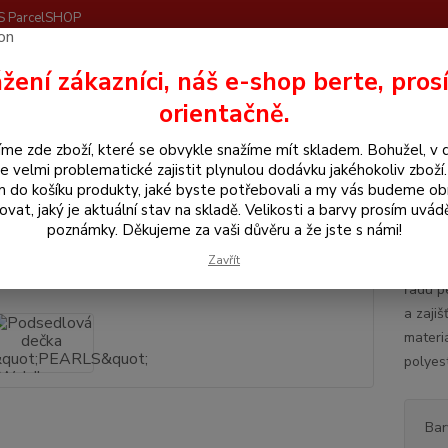
S ParcelSHOP
Nevíte
žení zákazníci, náš e-shop berte, pros
Hledat
+420
orientačně.
me zde zboží, které se obvykle snažíme mít skladem. Bohužel, v 
še pro koně
Podsedlová dečka "PEARLS" Waldhausen
e velmi problematické zajistit plynulou dodávku jakéhokoliv zboží
m do košíku produkty, jaké byste potřebovali a my vás budeme o
edlová dečka "PEARLS" Waldh
ovat, jaký je aktuální stav na skladě. Velikosti a barvy prosím uvád
poznámky. Děkujeme za vaši důvěru a že jste s námi!
Zavřít
Elegan
řadu p
a zaji
materiá
polyes
Bar