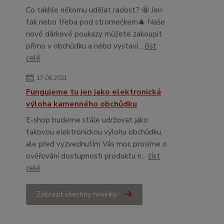
Co takhle někomu udělat radost? 🤩 Jen
tak nebo třeba pod stromečkem🎄 Naše
nové dárkové poukazy můžete zakoupit
přímo v obchůdku a nebo vystaví...
číst
celé
17.06.2021
Fungujeme tu jen jako elektronická
výloha kamenného obchůdku
E-shop budeme stále udržovat jako
takovou elektronickou výlohu obchůdku,
ale před vyzvednutím Vás moc prosíme o
ověřování dostupnosti produktu n...
číst
celé
Zobrazit všechny novinky