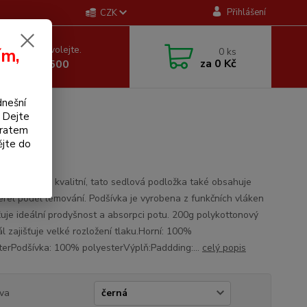
Přihlášení
CZK
 si rady? Zavolejte.
ím,
0
ks
za
0 Kč
 605 255 500
dnešní
. Dejte
bratem
ausen
ějte do
tní a vysoce kvalitní, tato sedlová podložka také obsahuje
erel podél lemování. Podšívka je vyrobena z funkčních vláken
šťuje ideální prodyšnost a absorpci potu. 200g polykottonový
l zajišťuje velké rozložení tlaku.Horní: 100%
terPodšívka: 100% polyesterVýplň:Paddding:...
celý popis
va