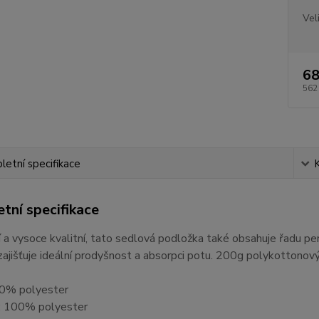
Vel
68
562
etní specifikace
tní specifikace
 a vysoce kvalitní, tato sedlová podložka také obsahuje řadu pe
zajišťuje ideální prodyšnost a absorpci potu. 200g polykottonový 
00% polyester
: 100% polyester