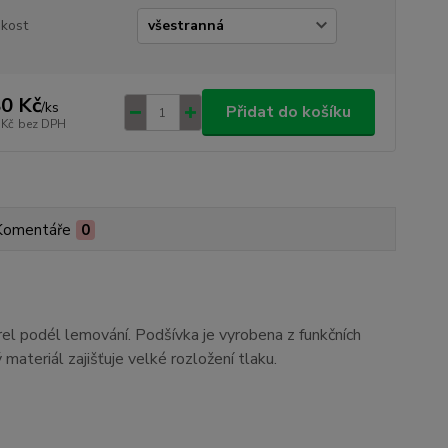
ikost
0 Kč
/
ks
Přidat do košíku
 Kč
bez DPH
Komentáře
0
rel podél lemování. Podšívka je vyrobena z funkčních
materiál zajišťuje velké rozložení tlaku.