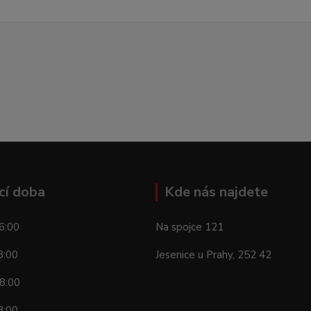
cí doba
Kde nás najdete
6:00
Na spojce 121
8:00
Jesenice u Prahy, 252 42
8:00
8:00