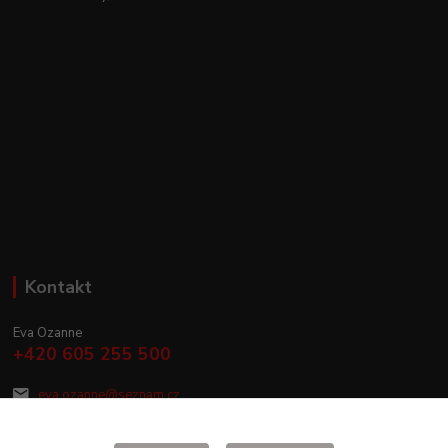
Kontakt
Eva Ozanne
+420 605 255 500
eva.ozanne@seznam.cz