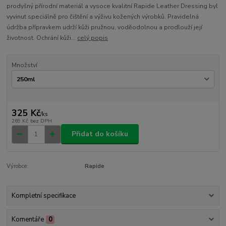
prodyšný přírodní materiál a vysoce kvalitní Rapide Leather Dressing byl
vyvinut speciálně pro čištění a výživu kožených výrobků. Pravidelná
údržba přípravkem udrží kůži pružnou, voděodolnou a prodlouží její
životnost. Ochrání kůži...
celý popis
Množství
325 Kč
/
ks
269 Kč
bez DPH
Přidat do košíku
Výrobce:
Rapide
Kompletní specifikace
Komentáře
0