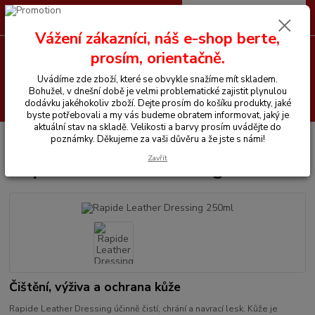
0
ks
CZK
+420 605 255 500
za
0 Kč
Vážení zákazníci, náš e-shop berte,
prosím, orientačně.
Menu
Uvádíme zde zboží, které se obvykle snažíme mít skladem.
Bohužel, v dnešní době je velmi problematické zajistit plynulou
Hledat
dodávku jakéhokoliv zboží. Dejte prosím do košíku produkty, jaké
byste potřebovali a my vás budeme obratem informovat, jaký je
aktuální stav na skladě. Velikosti a barvy prosím uvádějte do
Úvod
Chemické prostředky
Rapide
Rapide Leather Dressing 250ml
poznámky. Děkujeme za vaši důvěru a že jste s námi!
Zavřít
Rapide Leather Dressing 250ml
Čištění, výživa a ochrana kůže
Rapide Leather Dressing účinně čistí, chrání a navrací lesk. Kůže je