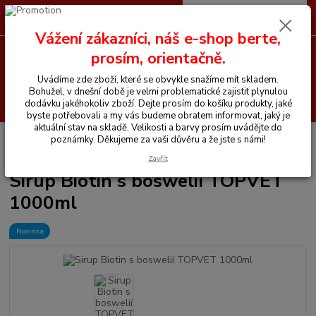
0
ks
CZK
+420 605 255 500
za
0 Kč
Vážení zákazníci, náš e-shop berte,
prosím, orientačně.
Menu
Uvádíme zde zboží, které se obvykle snažíme mít skladem.
Bohužel, v dnešní době je velmi problematické zajistit plynulou
Hledat
dodávku jakéhokoliv zboží. Dejte prosím do košíku produkty, jaké
byste potřebovali a my vás budeme obratem informovat, jaký je
aktuální stav na skladě. Velikosti a barvy prosím uvádějte do
Úvod
Vitamíny a krmiva pro koně
Sirup Biotin s boswelií TOPVET
poznámky. Děkujeme za vaši důvěru a že jste s námi!
1000ml
Zavřít
Sirup Biotin s boswelií TOPVET
1000ml
Novinka