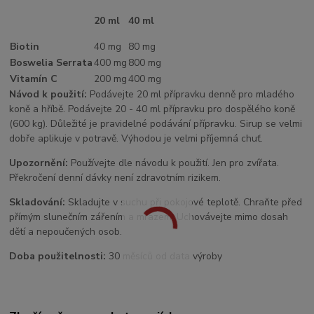
20 ml
40 ml
Biotin
40 mg
80 mg
Boswelia Serrata
400 mg
800 mg
Vitamín C
200 mg
400 mg
Návod k použití:
Podávejte 20 ml přípravku denně pro mladého
koně a hříbě. Podávejte 20 - 40 ml přípravku pro dospělého koně
(600 kg). Důležité je pravidelné podávání přípravku. Sirup se velmi
dobře aplikuje v potravě. Výhodou je velmi příjemná chuť.
Upozornění:
Používejte dle návodu k použití. Jen pro zvířata.
Překročení denní dávky není zdravotním rizikem.
Skladování:
Skladujte v suchu při pokojové teplotě. Chraňte před
přímým slunečním zářením a mrazem. Uchovávejte mimo dosah
dětí a nepoučených osob.
Doba použitelnosti:
30 měsíců od data výroby