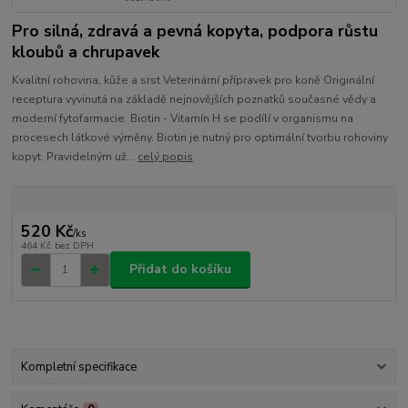
Pro silná, zdravá a pevná kopyta, podpora růstu
kloubů a chrupavek
Kvalitní rohovina, kůže a srst Veterinární přípravek pro koně Originální
receptura vyvinutá na základě nejnovějších poznatků současné vědy a
moderní fytofarmacie. Biotin - Vitamín H se podílí v organismu na
procesech látkové výměny. Biotin je nutný pro optimální tvorbu rohoviny
kopyt. Pravidelným už...
celý popis
520 Kč
/
ks
464 Kč
bez DPH
Přidat do košíku
Kompletní specifikace