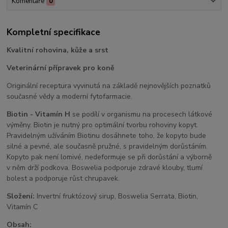
Komentáře
0
Kompletní specifikace
Kvalitní rohovina, kůže a srst
Veterinární přípravek pro koně
Originální receptura vyvinutá na základě nejnovějších poznatků
současné vědy a moderní fytofarmacie.
Biotin - Vitamín H
se podílí v organismu na procesech látkové
výměny. Biotin je nutný pro optimální tvorbu rohoviny kopyt.
Pravidelným užíváním Biotinu dosáhnete toho, že kopyto bude
silné a pevné, ale současně pružné, s pravidelným dorůstáním.
Kopyto pak není lomivé, nedeformuje se při dorůstání a výborně
v něm drží podkova. Boswelia podporuje zdravé klouby, tlumí
bolest a podporuje růst chrupavek.
Složení:
Invertní fruktózový sirup, Boswelia Serrata, Biotin,
Vitamín C
Obsah: