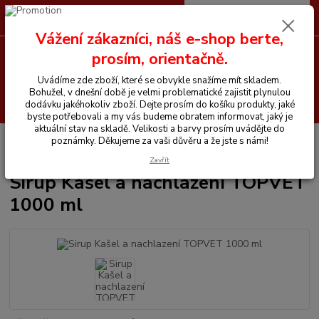
0
ks
CZK
+420 605 255 500
za
0 Kč
Vážení zákazníci, náš e-shop berte,
prosím, orientačně.
Menu
Uvádíme zde zboží, které se obvykle snažíme mít skladem.
Bohužel, v dnešní době je velmi problematické zajistit plynulou
Hledat
dodávku jakéhokoliv zboží. Dejte prosím do košíku produkty, jaké
byste potřebovali a my vás budeme obratem informovat, jaký je
aktuální stav na skladě. Velikosti a barvy prosím uvádějte do
Úvod
Vitamíny a krmiva pro koně
Sirup Kašel a nachlazení TOPVET
poznámky. Děkujeme za vaši důvěru a že jste s námi!
1000 ml
Zavřít
Sirup Kašel a nachlazení TOPVET
1000 ml