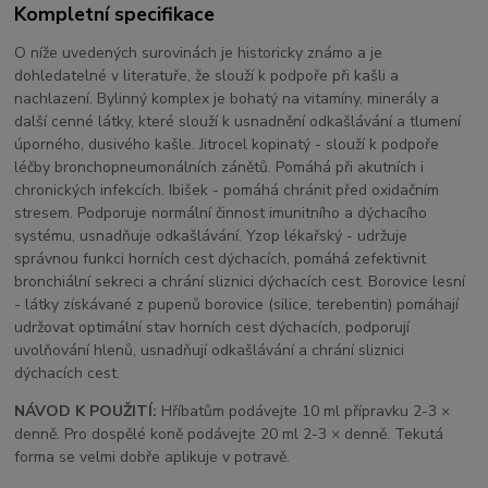
Kompletní specifikace
O níže uvedených surovinách je historicky známo a je
dohledatelné v literatuře, že slouží k podpoře při kašli a
nachlazení. Bylinný komplex je bohatý na vitamíny, minerály a
další cenné látky, které slouží k usnadnění odkašlávání a tlumení
úporného, dusivého kašle. Jitrocel kopinatý - slouží k podpoře
léčby bronchopneumonálních zánětů. Pomáhá při akutních i
chronických infekcích. Ibišek - pomáhá chránit před oxidačním
stresem. Podporuje normální činnost imunitního a dýchacího
systému, usnadňuje odkašlávání. Yzop lékařský - udržuje
správnou funkci horních cest dýchacích, pomáhá zefektivnit
bronchiální sekreci a chrání sliznici dýchacích cest. Borovice lesní
- látky získávané z pupenů borovice (silice, terebentin) pomáhají
udržovat optimální stav horních cest dýchacích, podporují
uvolňování hlenů, usnadňují odkašlávání a chrání sliznici
dýchacích cest.
NÁVOD K POUŽITÍ:
Hříbatům podávejte 10 ml přípravku 2-3 ×
denně. Pro dospělé koně podávejte 20 ml 2-3 × denně. Tekutá
forma se velmi dobře aplikuje v potravě.