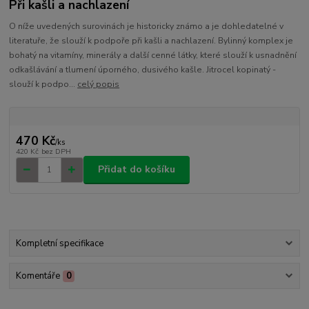
Při kašli a nachlazení
O níže uvedených surovinách je historicky známo a je dohledatelné v
literatuře, že slouží k podpoře při kašli a nachlazení. Bylinný komplex je
bohatý na vitamíny, minerály a další cenné látky, které slouží k usnadnění
odkašlávání a tlumení úporného, dusivého kašle. Jitrocel kopinatý -
slouží k podpo...
celý popis
470 Kč
/
ks
420 Kč
bez DPH
Přidat do košíku
Kompletní specifikace
Komentáře
0