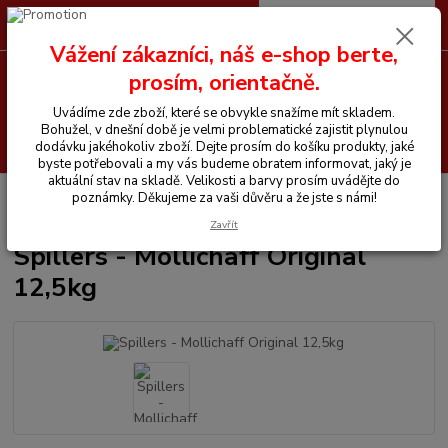
0
ks
CZK
+420 605 255 500
za
0 Kč
Vážení zákazníci, náš e-shop berte,
prosím, orientačně.
Menu
Uvádíme zde zboží, které se obvykle snažíme mít skladem.
Bohužel, v dnešní době je velmi problematické zajistit plynulou
Hledat
dodávku jakéhokoliv zboží. Dejte prosím do košíku produkty, jaké
byste potřebovali a my vás budeme obratem informovat, jaký je
aktuální stav na skladě. Velikosti a barvy prosím uvádějte do
Úvod
Vitamíny a krmiva pro koně
Spillers
Spillers - Mollichaff
poznámky. Děkujeme za vaši důvěru a že jste s námi!
Original 12,5kg
Zavřít
Spillers - Mollichaff Original
12,5kg