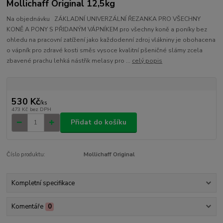
Mollichaff Original 12,5kg
Na objednávku ZÁKLADNÍ UNIVERZÁLNÍ ŘEZANKA PRO VŠECHNY
KONĚ A PONY S PŘIDANÝM VÁPNÍKEM pro všechny koně a poníky bez
ohledu na pracovní zatížení jako každodenní zdroj vlákniny je obohacena
o vápník pro zdravé kosti směs vysoce kvalitní pšeničné slámy zcela
zbavené prachu lehká nástřik melasy pro ...
celý popis
530 Kč
/
ks
473 Kč
bez DPH
Přidat do košíku
Číslo produktu:
Mollichaff Original
Kompletní specifikace
Komentáře
0