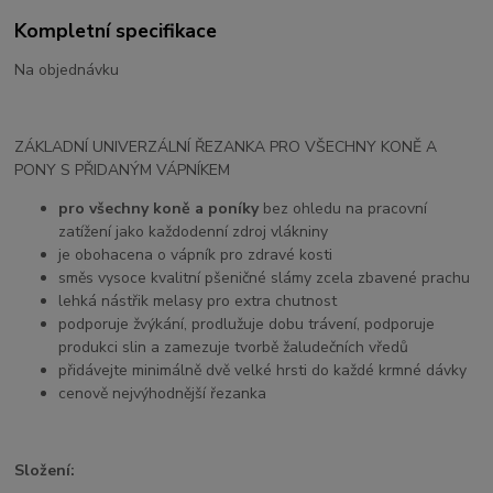
Kompletní specifikace
Na objednávku
ZÁKLADNÍ UNIVERZÁLNÍ ŘEZANKA PRO VŠECHNY KONĚ A
PONY S PŘIDANÝM VÁPNÍKEM
pro všechny koně a poníky
bez ohledu na pracovní
zatížení jako každodenní zdroj vlákniny
je obohacena o vápník pro zdravé kosti
směs vysoce kvalitní pšeničné slámy zcela zbavené prachu
lehká nástřik melasy pro extra chutnost
podporuje žvýkání, prodlužuje dobu trávení, podporuje
produkci slin a zamezuje tvorbě žaludečních vředů
přidávejte minimálně dvě velké hrsti do každé krmné dávky
cenově nejvýhodnější řezanka
Složení: