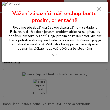
0
ks
CZK
+420 605 255 500
za
0 Kč
Vážení zákazníci, náš e-shop berte,
Menu
prosím, orientačně.
Uvádíme zde zboží, které se obvykle snažíme mít skladem.
Hledat
Bohužel, v dnešní době je velmi problematické zajistit plynulou
dodávku jakéhokoliv zboží. Dejte prosím do košíku produkty, jaké
byste potřebovali a my vás budeme obratem informovat, jaký je
Úvod
Vše pro jezdce
Zimní čepice Heat Holders, různé barvy
aktuální stav na skladě. Velikosti a barvy prosím uvádějte do
poznámky. Děkujeme za vaši důvěru a že jste s námi!
Zimní čepice Heat Holders, různé
Zavřít
barvy
Barvy: šedá, fialová, černá, Velikost: UNI - dámská
celý popis