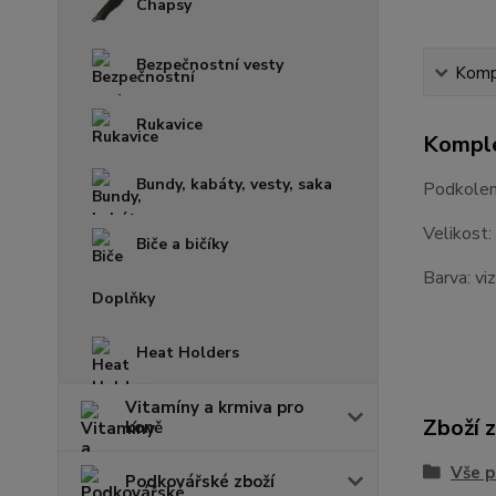
Chapsy
Bezpečnostní vesty
Kompl
Rukavice
Komple
Bundy, kabáty, vesty, saka
Podkolen
Velikost:
Biče a bičíky
Barva: vi
Doplňky
Heat Holders
Vitamíny a krmiva pro
Zboží 
koně
Vše p
Podkovářské zboží