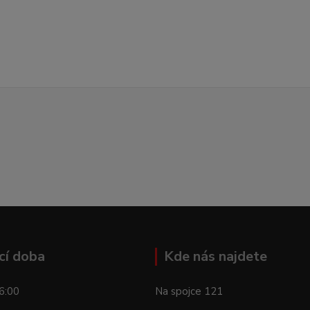
cí doba
Kde nás najdete
6:00
Na spojce 121