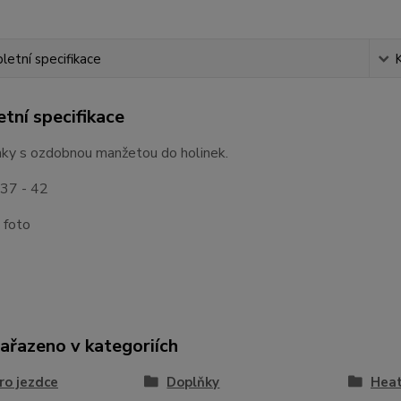
etní specifikace
tní specifikace
ky s ozdobnou manžetou do holinek.
 37 - 42
z foto
zařazeno v kategoriích
ro jezdce
Doplňky
Heat