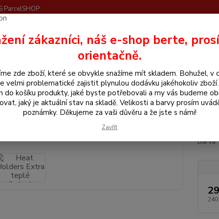
S ParcelSHOP
Nevíte
žení zákazníci, náš e-shop berte, pros
Hledat
+420
orientačně.
me zde zboží, které se obvykle snažíme mít skladem. Bohužel, v 
še pro jezdce
Heat Holders Extra teplé podkolenky s manžetou
e velmi problematické zajistit plynulou dodávku jakéhokoliv zboží
m do košíku produkty, jaké byste potřebovali a my vás budeme o
 Holders Extra teplé podkolenk
ovat, jaký je aktuální stav na skladě. Velikosti a barvy prosím uvád
poznámky. Děkujeme za vaši důvěru a že jste s námi!
Zavřít
Podkol
Barva:
29
240