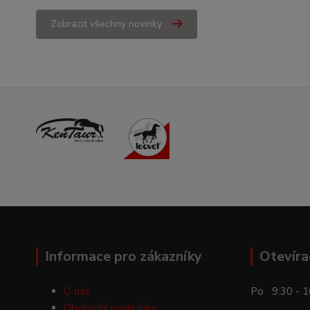
Zobrazit všechny novinky
Informace pro zákazníky
Otevíra
O nás
Po 9:30 - 1
Obchodní podmínky