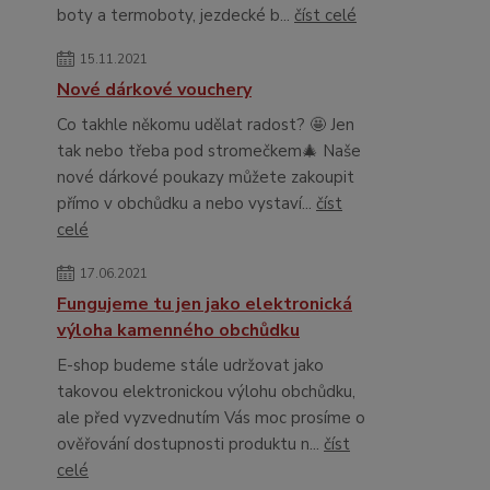
boty a termoboty, jezdecké b...
číst celé
15.11.2021
Nové dárkové vouchery
Co takhle někomu udělat radost? 🤩 Jen
tak nebo třeba pod stromečkem🎄 Naše
nové dárkové poukazy můžete zakoupit
přímo v obchůdku a nebo vystaví...
číst
celé
17.06.2021
Fungujeme tu jen jako elektronická
výloha kamenného obchůdku
E-shop budeme stále udržovat jako
takovou elektronickou výlohu obchůdku,
ale před vyzvednutím Vás moc prosíme o
ověřování dostupnosti produktu n...
číst
celé