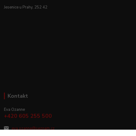
Jesenice u Prahy, 252 42
Kontakt
Eva Ozanne
+420 605 255 500
eva.ozanne@seznam.cz