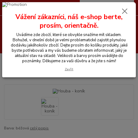
0
ks
CZK
+420 605 255 500
za
0 Kč
Vážení zákazníci, náš e-shop berte,
prosím, orientačně.
Menu
Uvádíme zde zboží, které se obvykle snažíme mít skladem.
Bohužel, v dnešní době je velmi problematické zajistit plynulou
Hledat
dodávku jakéhokoliv zboží. Dejte prosím do košíku produkty, jaké
byste potřebovali a my vás budeme obratem informovat, jaký je
aktuální stav na skladě. Velikosti a barvy prosím uvádějte do
Úvod
Vše pro koně
Houba - koník
poznámky. Děkujeme za vaši důvěru a že jste s námi!
Zavřít
Houba - koník
Barva: béžová
celý popis