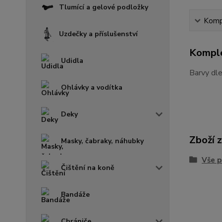
Tlumící a gelové podložky
Kompl
Uzdečky a příslušenství
Komple
Udidla
Barvy dl
Ohlávky a vodítka
Deky
Zboží 
Masky, čabraky, náhubky
Vše p
Čištění na koně
Bandáže
Chrániče