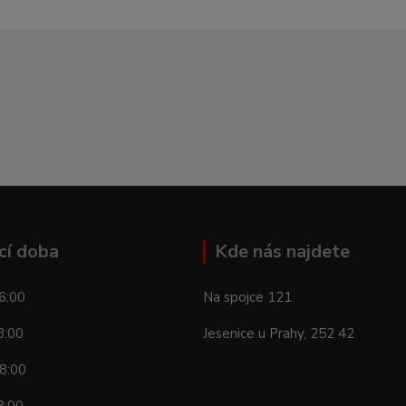
cí doba
Kde nás najdete
6:00
Na spojce 121
8:00
Jesenice u Prahy, 252 42
8:00