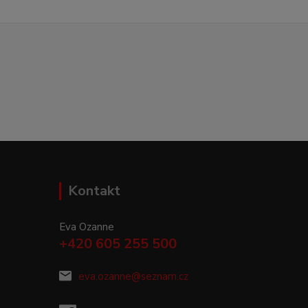
Kontakt
Eva Ozanne
+420 605 255 500
eva.ozanne@seznam.cz