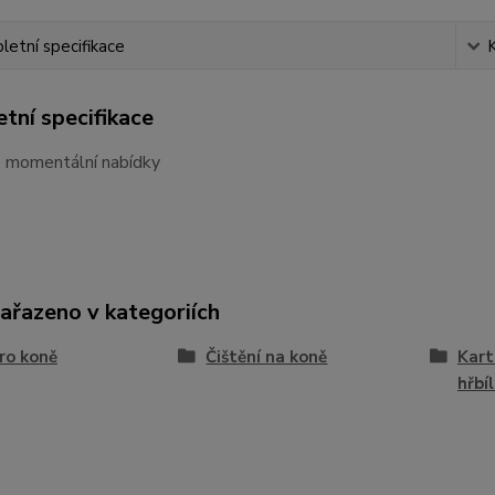
etní specifikace
tní specifikace
e momentální nabídky
zařazeno v kategoriích
ro koně
Čištění na koně
Kart
hřbíl