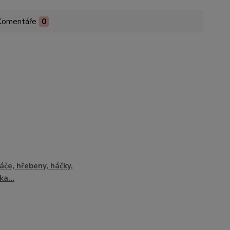
Komentáře
0
áče, hřebeny, háčky,
ka...