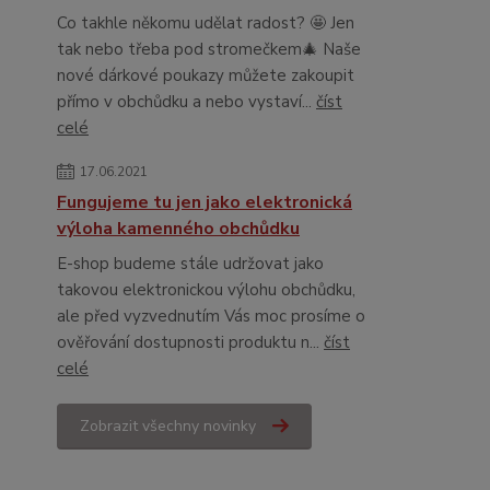
Co takhle někomu udělat radost? 🤩 Jen
tak nebo třeba pod stromečkem🎄 Naše
nové dárkové poukazy můžete zakoupit
přímo v obchůdku a nebo vystaví...
číst
celé
17.06.2021
Fungujeme tu jen jako elektronická
výloha kamenného obchůdku
E-shop budeme stále udržovat jako
takovou elektronickou výlohu obchůdku,
ale před vyzvednutím Vás moc prosíme o
ověřování dostupnosti produktu n...
číst
celé
Zobrazit všechny novinky