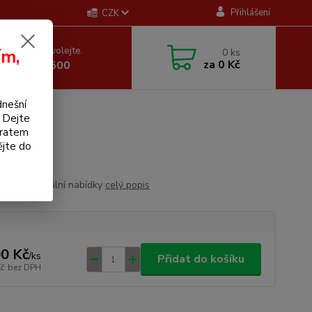
Přihlášení
CZK
 si rady? Zavolejte.
ím,
0
ks
za
0 Kč
 605 255 500
dnešní
. Dejte
bratem
ějte do
dle momentální nabídky
celý popis
0 Kč
/
ks
Přidat do košíku
Kč
bez DPH