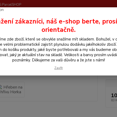
S ParcelSHOP
Nevíte
žení zákazníci, náš e-shop berte, pros
Hledat
+420
orientačně.
me zde zboží, které se obvykle snažíme mít skladem. Bohužel, v 
še pro koně
Hřeben na hřívu Horka
e velmi problematické zajistit plynulou dodávku jakéhokoliv zboží
m do košíku produkty, jaké byste potřebovali a my vás budeme o
en na hřívu Horka
ovat, jaký je aktuální stav na skladě. Velikosti a barvy prosím uvád
poznámky. Děkujeme za vaši důvěru a že jste s námi!
Zavřít
Barvy 
10
83 