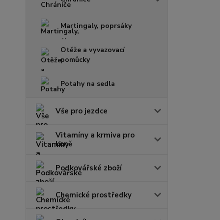
Martingaly, poprsáky
Otěže a vyvazovací
pomůcky
Potahy na sedla
Vše pro jezdce
Vitamíny a krmiva pro
koně
Podkovářské zboží
Chemické prostředky