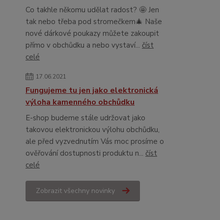
Co takhle někomu udělat radost? 🤩 Jen
tak nebo třeba pod stromečkem🎄 Naše
nové dárkové poukazy můžete zakoupit
přímo v obchůdku a nebo vystaví...
číst
celé
17.06.2021
Fungujeme tu jen jako elektronická
výloha kamenného obchůdku
E-shop budeme stále udržovat jako
takovou elektronickou výlohu obchůdku,
ale před vyzvednutím Vás moc prosíme o
ověřování dostupnosti produktu n...
číst
celé
Zobrazit všechny novinky