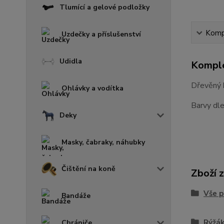
Tlumící a gelové podložky
Kompl
Uzdečky a příslušenství
Udidla
Komple
Dřevěný 
Ohlávky a vodítka
Barvy dl
Deky
Masky, čabraky, náhubky
Čištění na koně
Zboží 
Vše p
Bandáže
Rýžá
Chrániče