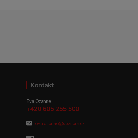
Kontakt
Eva Ozanne
+420 605 255 500
eva.ozanne@seznam.cz