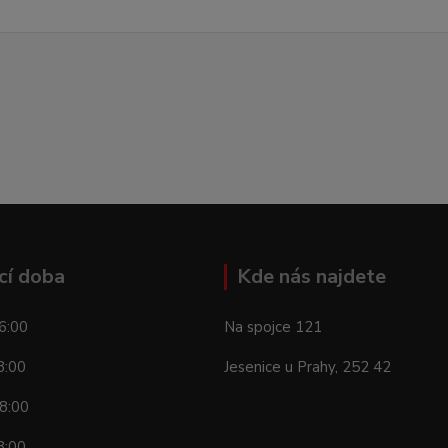
cí doba
Kde nás najdete
6:00
Na spojce 121
8:00
Jesenice u Prahy, 252 42
8:00
8:00