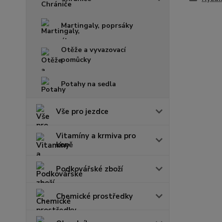
Martingaly, poprsáky
Otěže a vyvazovací
pomůcky
Potahy na sedla
Vše pro jezdce
Vitamíny a krmiva pro
koně
Podkovářské zboží
Chemické prostředky