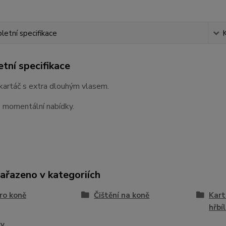
etní specifikace
tní specifikace
kartáč s extra dlouhým vlasem.
e momentální nabídky.
zařazeno v kategoriích
ro koně
Čištění na koně
Kart
hřbíl
ky