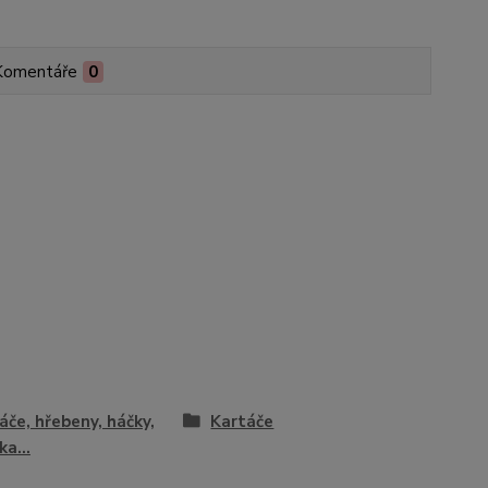
Komentáře
0
áče, hřebeny, háčky,
Kartáče
ka...