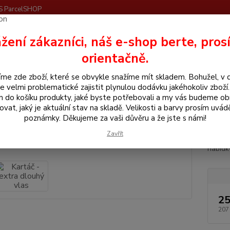
S ParcelSHOP
Nevíte
žení zákazníci, náš e-shop berte, pros
Hledat
+420
orientačně.
me zde zboží, které se obvykle snažíme mít skladem. Bohužel, v 
še pro koně
Kartáč -extra dlouhý vlas
e velmi problematické zajistit plynulou dodávku jakéhokoliv zboží
m do košíku produkty, jaké byste potřebovali a my vás budeme o
áč -extra dlouhý vlas
ovat, jaký je aktuální stav na skladě. Velikosti a barvy prosím uvád
poznámky. Děkujeme za vaši důvěru a že jste s námi!
Zavřít
Dřevěn
nabídk
25
207