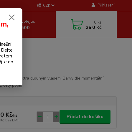
Přihlášení
CZK
 si rady? Zavolejte.
ím,
0
ks
za
0 Kč
 605 255 500
dnešní
. Dejte
bratem
ějte do
ý kartáč s extra dlouhým vlasem. Barvy dle momentální
y.
celý popis
0 Kč
/
ks
Přidat do košíku
 Kč
bez DPH