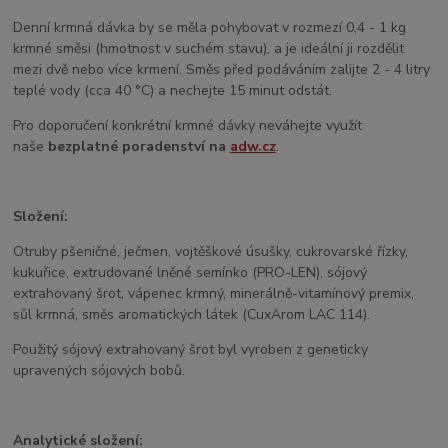
Denní krmná dávka by se měla pohybovat v rozmezí 0,4 - 1 kg
krmné směsi (hmotnost v suchém stavu), a je ideální ji rozdělit
mezi dvě nebo více krmení. Směs před podáváním zalijte 2 - 4 litry
teplé vody (cca 40 °C) a nechejte 15 minut odstát.
Pro doporučení konkrétní krmné dávky neváhejte využít
naše
bezplatné poradenství na
adw.cz
.
Složení:
Otruby pšeničné, ječmen, vojtěškové úsušky, cukrovarské řízky,
kukuřice, extrudované lněné semínko (PRO-LEN), sójový
extrahovaný šrot, vápenec krmný, minerálně-vitamínový premix,
sůl krmná, směs aromatických látek (CuxArom LAC 114).
Použitý sójový extrahovaný šrot byl vyroben z geneticky
upravených sójových bobů.
Analytické složení: