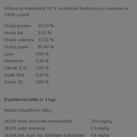
Vlhkost je maximálně 14 %, analytické hodnoty jsou uvedeny ve
100% sušině:
Hrubý protein
16,19 %
Hrubý tuk
3,51 %
Hrubá vláknina
12,11 %
Hrubý popel
87,40 %
Lyzin
0,66 %
Methionin
0,26 %
Vápník (Ca)
1,03 %
Sodík (Na)
0,23 %
Fosfor (P)
0,89 %
Doplňkové látky (v 1 kg):
Nutriční doplňkové látky:
3b103 síran železnatý monohydrát
70,0 mg/kg
3b201 jodid draselný
1,5 mg/kg
3b304 pot. gran. bis (uhličitan) kobaltnatý
0,4 mg/kg