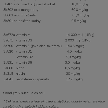
3b405 síran měďnatý pentahydrát
10,0 mg/kg
3b502 oxid manganatý
60,0 mg/kg
3b603 oxid zinečnatý
65,0 mg/kg
3b801 seleničitan sodný
0,5 mg/kg
3a672a vitamin A
14 000 m. j. (UI/kg)
3a671 vitamin D3
2 000 m. j. (UI/kg)
3a700 vitamin E (jako alfa-tokoferol)
150,6 mg/kg
3a820 vitamin B1
4,0 mg/kg
vitamin B2
5,0 mg/kg
3a831 vitamin B6
3,0 mg/kg
3a880 biotin
0,5 mg/kg
3a315 niacin
20 mg/kg
3a841 pantotenan vápenatý
12,2 mg/kg
Skladujte v suchu a chladu.
* Deklaraci krmiva a jeho aktuální analytické hodnoty naleznete vždy
na platných etiketách každého balení.