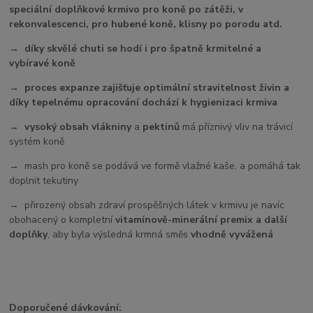
speciální doplňkové krmivo pro koně po zátěži, v
rekonvalescenci, pro hubené koně, klisny po porodu atd.
→ díky skvělé chuti se hodí i pro špatně krmitelné a
vybíravé koně
→ proces expanze zajišťuje optimální stravitelnost živin a
díky tepelnému opracování dochází k hygienizaci krmiva
→
vysoký obsah vlákniny
a
pektinů
má příznivý vliv na trávicí
systém koně
→ mash pro koně se podává ve formě vlažné kaše, a pomáhá tak
doplnit tekutiny
→ přirozený obsah zdraví prospěšných látek v krmivu je navíc
obohacený o kompletní
vitamínově-minerální premix a další
doplňky
, aby byla výsledná krmná směs
vhodně vyvážená
Doporučené dávkování: