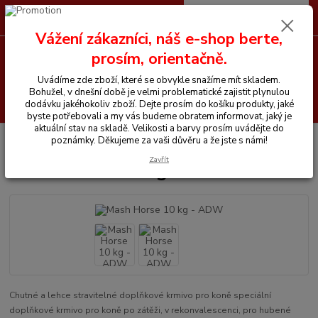
0
ks
CZK
+420 605 255 500
za
0 Kč
Vážení zákazníci, náš e-shop berte,
prosím, orientačně.
Menu
Uvádíme zde zboží, které se obvykle snažíme mít skladem.
Bohužel, v dnešní době je velmi problematické zajistit plynulou
Hledat
dodávku jakéhokoliv zboží. Dejte prosím do košíku produkty, jaké
byste potřebovali a my vás budeme obratem informovat, jaký je
aktuální stav na skladě. Velikosti a barvy prosím uvádějte do
Úvod
Vitamíny a krmiva pro koně
Mash Horse 10 kg - ADW
poznámky. Děkujeme za vaši důvěru a že jste s námi!
Zavřít
Mash Horse 10 kg - ADW
Chutné a lehce stravitelné doplňkové krmivo pro koně speciální
doplňkové krmivo pro koně po zátěži, v rekonvalescenci, pro hubené