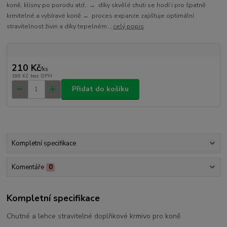
koně, klisny po porodu atd. → díky skvělé chuti se hodí i pro špatně
krmitelné a vybíravé koně → proces expanze zajišťuje optimální
stravitelnost živin a díky tepelném...
celý popis
210 Kč
/
ks
188 Kč
bez DPH
Přidat do košíku
Kompletní specifikace
Komentáře
0
Kompletní specifikace
Chutné a lehce stravitelné doplňkové krmivo pro koně