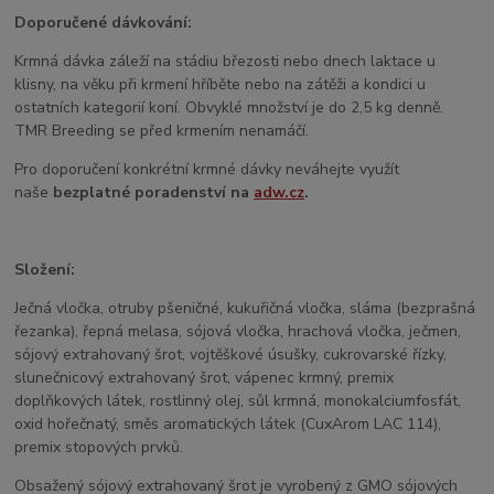
Doporučené dávkování:
Krmná dávka záleží na stádiu březosti nebo dnech laktace u
klisny, na věku při krmení hříběte nebo na zátěži a kondici u
ostatních kategorií koní. Obvyklé množství je do 2,5 kg denně.
TMR Breeding se před krmením nenamáčí.
Pro doporučení konkrétní krmné dávky neváhejte využít
naše
bezplatné poradenství na
adw.cz
.
Složení:
Ječná vločka, otruby pšeničné, kukuřičná vločka, sláma (bezprašná
řezanka), řepná melasa, sójová vločka, hrachová vločka, ječmen,
sójový extrahovaný šrot, vojtěškové úsušky, cukrovarské řízky,
slunečnicový extrahovaný šrot, vápenec krmný, premix
doplňkových látek, rostlinný olej, sůl krmná, monokalciumfosfát,
oxid hořečnatý, směs aromatických látek (CuxArom LAC 114),
premix stopových prvků.
Obsažený sójový extrahovaný šrot je vyrobený z GMO sójových