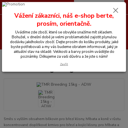
0
ks
CZK
+420 605 255 500
za
0 Kč
Vážení zákazníci, náš e-shop berte,
prosím, orientačně.
Menu
Uvádíme zde zboží, které se obvykle snažíme mít skladem.
Bohužel, v dnešní době je velmi problematické zajistit plynulou
Hledat
dodávku jakéhokoliv zboží. Dejte prosím do košíku produkty, jaké
byste potřebovali a my vás budeme obratem informovat, jaký je
aktuální stav na skladě. Velikosti a barvy prosím uvádějte do
Úvod
Vitamíny a krmiva pro koně
TMR Breeding 15kg - ADW
poznámky. Děkujeme za vaši důvěru a že jste s námi!
Zavřít
TMR Breeding 15kg - ADW
Směs s vyšším obsahem bílkovin pro březí klisny, hříbata a koně v růstu.
koncentrované doplňkové krmivo pro březí a kojící klisny, pro hříbata a