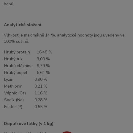
bobů.
Analytické složení:
Vlhkost je maximálně 14 %, analytické hodnoty jsou uvedeny ve
100% sušině:
Hrubý protein
16,48 %
Hrubý tuk
3,00 %
Hrubá vláknina
9,79 %
Hrubý popel
6,64 %
Lyzin
0,90 %
Methionin
0,21 %
Vápník (Ca)
1,16 %
Sodík (Na)
0,28 %
Fosfor (P)
0,55 %
Doplňkové látky (v 1 kg):