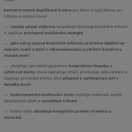
koncentrované doplňkové krmivo
pro březí a kojící klisny, pro
hříbata a rostoucí koně
→ vysoký obsah vlákniny
respektuje fyziologii koňského trávení
a zajišťuje
postupné uvolňování energie
→ jako zdroj vysoce kvalitních bílkovin je krmivo ideální na
nabrání svalů u koní v rekonvalescenci a udržení kondice u
starých koní
→ obsahuje speciálně upravenou
bezprašnou řezanku z
výběrové slámy
, která zabraňuje hltání, prodlužuje dobu krmení a
zlepšuje proslinění krmiva, čímž
přispívá k optimalizaci pH v
žaludku koně
→ hydrotermické vločkování zrnin
zajišťuje dokonalé využití
obsažených látek a
usnadňuje trávení
→ krmná směs
obsahuje kompletní premix vitamínů a
minerálů