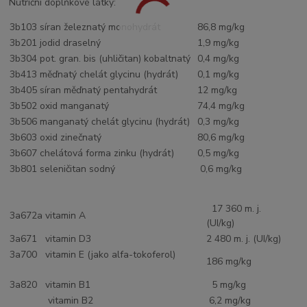
Nutriční doplňkové látky:
3b103 síran železnatý monohydrát
86,8 mg/kg
3b201 jodid draselný
1,9 mg/kg
3b304 pot. gran. bis (uhličitan) kobaltnatý
0,4 mg/kg
3b413 měďnatý chelát glycinu (hydrát)
0,1 mg/kg
3b405 síran měďnatý pentahydrát
12 mg/kg
3b502 oxid manganatý
74,4 mg/kg
3b506 manganatý chelát glycinu (hydrát)
0,3 mg/kg
3b603 oxid zinečnatý
80,6 mg/kg
3b607 chelátová forma zinku (hydrát)
0,5 mg/kg
3b801 seleničitan sodný
0,6 mg/kg
17 360 m. j.
3a672a vitamin A
(UI/kg)
3a671 vitamin D3
2 480 m. j. (UI/kg)
3a700 vitamin E (jako alfa-tokoferol)
186 mg/kg
3a820 vitamin B1
5 mg/kg
vitamin B2
6,2 mg/kg