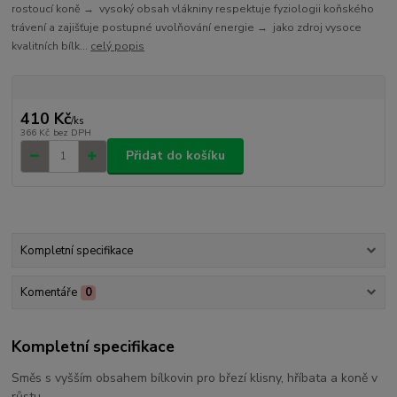
rostoucí koně → vysoký obsah vlákniny respektuje fyziologii koňského
trávení a zajišťuje postupné uvolňování energie → jako zdroj vysoce
kvalitních bílk...
celý popis
410 Kč
/
ks
366 Kč
bez DPH
Přidat do košíku
Kompletní specifikace
Komentáře
0
Kompletní specifikace
Směs s vyšším obsahem bílkovin pro březí klisny, hříbata a koně v
růstu.