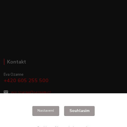
Kontakt
Eva Ozanne
+420 605 255 500
eva.ozanne@seznam.cz
Souhlasím
Nastavení