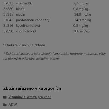
3a831 vitamin B6
3,7 mg/kg
3a880 biotin
0,6 mg/kg
3a315 niacin
24,8 mg/kg
3a841 pantotenan vápenatý
14,9 mg/kg
3a316 kyselina listová
0,6 mg/kg
3a890 cholinchlorid
186 mg/kg
Skladujte v suchu a chladu.
* Deklaraci krmiva a jeho aktuální analytické hodnoty naleznete vždy
na platných etiketách každého balení.
Zboží zařazeno v kategoriích
Vitamíny a krmiva pro koně
ADW